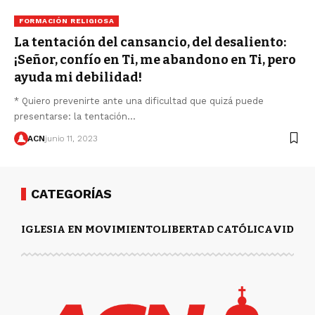
FORMACIÓN RELIGIOSA
La tentación del cansancio, del desaliento:
¡Señor, confío en Ti, me abandono en Ti, pero
ayuda mi debilidad!
* Quiero prevenirte ante una dificultad que quizá puede
presentarse: la tentación…
ACN
junio 11, 2023
CATEGORÍAS
IGLESIA EN MOVIMIENTO
LIBERTAD CATÓLICA
VIDA Y