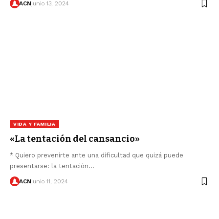
ACN
junio 13, 2024
VIDA Y FAMILIA
«La tentación del cansancio»
* Quiero prevenirte ante una dificultad que quizá puede
presentarse: la tentación…
ACN
junio 11, 2024