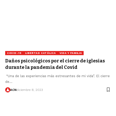
COVID-19
LIBERTAD CATÓLICA
VIDA Y FAMILIA
Daños psicológicos por el cierre de iglesias
durante la pandemia del Covid
“Una de las experiencias más estresantes de mi vida”. El cierre
de…
ACN
diciembre 8, 2023