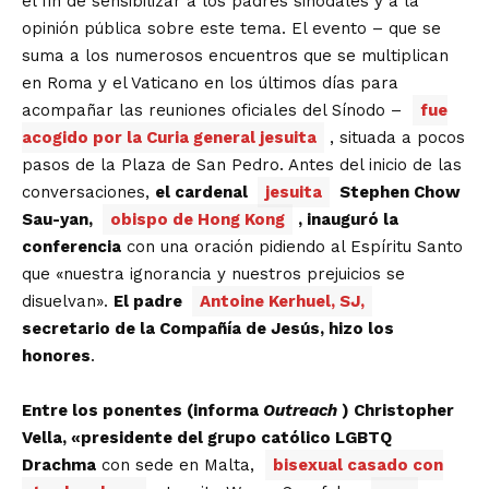
el fin de sensibilizar a los padres sinodales y a la
opinión pública sobre este tema. El evento – que se
suma a los numerosos encuentros que se multiplican
en Roma y el Vaticano en los últimos días para
acompañar las reuniones oficiales del Sínodo –
fue
acogido por la Curia general jesuita
, situada a pocos
pasos de la Plaza de San Pedro. Antes del inicio de las
conversaciones,
el cardenal
jesuita
Stephen Chow
Sau-yan,
obispo de Hong Kong
, inauguró la
conferencia
con una oración pidiendo al Espíritu Santo
que «nuestra ignorancia y nuestros prejuicios se
disuelvan».
El padre
Antoine Kerhuel, SJ,
secretario de la Compañía de Jesús, hizo los
honores
.
Entre los ponentes (informa
Outreach
) Christopher
Vella, «presidente del grupo católico LGBTQ
Drachma
con sede en Malta,
bisexual casado con