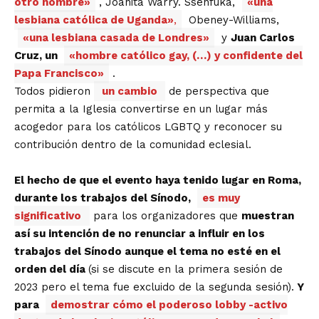
otro hombre»
, Joanita Warry. Ssenfuka,
«una
lesbiana católica de Uganda»
,
Obeney-Williams,
«una lesbiana casada de Londres»
y
Juan Carlos
Cruz, un
«hombre católico gay, (…) y confidente del
Papa Francisco»
.
Todos pidieron
un cambio
de perspectiva que
permita a la Iglesia convertirse en un lugar más
acogedor para los católicos LGBTQ y reconocer su
contribución dentro de la comunidad eclesial.
El hecho de que el evento haya tenido lugar en Roma,
durante los trabajos del Sínodo,
es muy
significativo
para los organizadores que
muestran
así su intención de no renunciar a influir en los
trabajos del Sínodo aunque el tema no esté en el
orden del día
(si se discute en la primera sesión de
2023 pero el tema fue excluido de la segunda sesión).
Y
para
demostrar cómo el poderoso lobby -activo