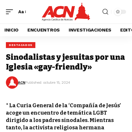
Aa
INICIO
ENCUENTROS
INVESTIGACIONES
EDIT
DESTACADOS
Sinodalistas y jesuitas por una
Iglesia «gay-friendly»
ACN
Published: octubre 15, 2024
* La Curia General de la ‘Compañía de Jesús’
acoge un encuentro de temática LGBT
dirigido a los padres sinodales. Mientras
tanto, la activista religiosa hermana