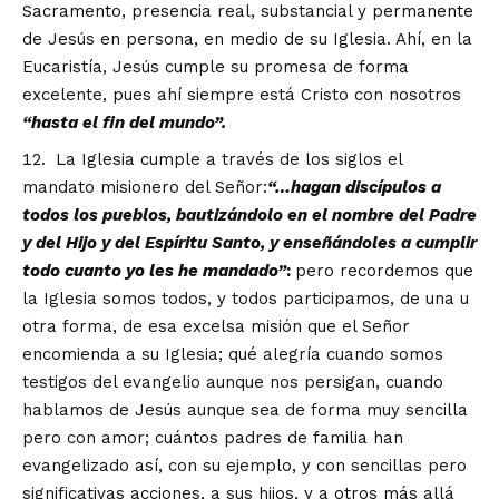
Sacramento, presencia real, substancial y permanente
de Jesús en persona, en medio de su Iglesia. Ahí, en la
Eucaristía, Jesús cumple su promesa de forma
excelente, pues ahí siempre está Cristo con nosotros
“
hasta el fin del mundo
”
.
La Iglesia cumple a través de los siglos el
mandato misionero del Señor:
“…
hagan disc
í
pulos a
todos los pueblos, bautiz
á
ndolo en el nombre del Padre
y del Hijo y del Esp
í
ritu Santo, y ense
ñá
ndoles a cumplir
todo cuanto yo les he mandado
”
:
pero recordemos que
la Iglesia somos todos, y todos participamos, de una u
otra forma, de esa excelsa misión que el Señor
encomienda a su Iglesia; qué alegría cuando somos
testigos del evangelio aunque nos persigan, cuando
hablamos de Jesús aunque sea de forma muy sencilla
pero con amor; cuántos padres de familia han
evangelizado así, con su ejemplo, y con sencillas pero
significativas acciones, a sus hijos, y a otros más allá