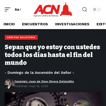
Aa
INICIO
ENCUENTROS
INVESTIGACIONES
EDIT
VERITAS SALUTARIS
Sepan que yo estoy con ustedes
todos los días hasta el fin del
mundo
- Domingo de la Ascensión del Señor -
Canónigo Juan de Dios Olvera Delgadillo
Published: mayo 16, 2026