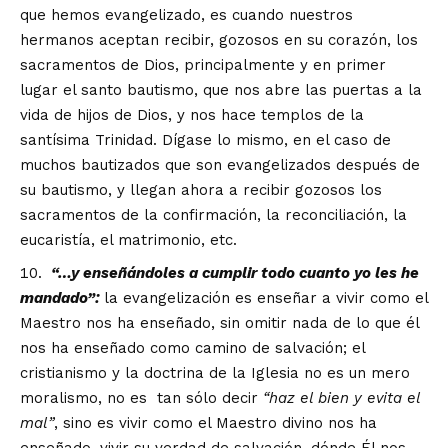
que hemos evangelizado, es cuando nuestros
hermanos aceptan recibir, gozosos en su corazón, los
sacramentos de Dios, principalmente y en primer
lugar el santo bautismo, que nos abre las puertas a la
vida de hijos de Dios, y nos hace templos de la
santísima Trinidad. Dígase lo mismo, en el caso de
muchos bautizados que son evangelizados después de
su bautismo, y llegan ahora a recibir gozosos los
sacramentos de la confirmación, la reconciliación, la
eucaristía, el matrimonio, etc.
“…
y ense
ñá
ndoles a cumplir todo cuanto yo les he
mandado
”
:
la evangelización es enseñar a vivir como el
Maestro nos ha enseñado, sin omitir nada de lo que él
nos ha enseñado como camino de salvación; el
cristianismo y la doctrina de la Iglesia no es un mero
moralismo, no es tan sólo decir
“
haz el bien y evita el
mal
”
, sino es vivir como el Maestro divino nos ha
enseñado, vivir su verdad de salvación, dónde Él nos