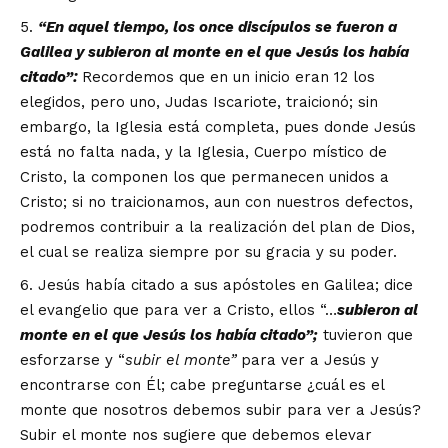
“
En aquel tiempo, los once disc
í
pulos se fueron a
Galilea y subieron al monte en el que Jes
ú
s los hab
í
a
citado
”
:
Recordemos que en un inicio eran 12 los
elegidos, pero uno, Judas Iscariote, traicionó; sin
embargo, la Iglesia está completa, pues donde Jesús
está no falta nada, y la Iglesia, Cuerpo místico de
Cristo, la componen los que permanecen unidos a
Cristo; si no traicionamos, aun con nuestros defectos,
podremos contribuir a la realización del plan de Dios,
el cual se realiza siempre por su gracia y su poder.
Jesús había citado a sus apóstoles en Galilea; dice
el evangelio que para ver a Cristo, ellos “…
subieron al
monte en el que Jes
ú
s los hab
í
a citado
”
;
tuvieron que
esforzarse y “
subir el monte
”
para ver a Jesús y
encontrarse con Él; cabe preguntarse ¿cuál es el
monte que nosotros debemos subir para ver a Jesús?
Subir el monte nos sugiere que debemos elevar