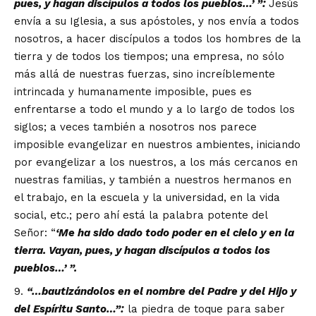
pues, y hagan disc
í
pulos a todos los pueblos
…’
”
:
Jesús
envía a su Iglesia, a sus apóstoles, y nos envía a todos
nosotros, a hacer discípulos a todos los hombres de la
tierra y de todos los tiempos; una empresa, no sólo
más allá de nuestras fuerzas, sino increíblemente
intrincada y humanamente imposible, pues es
enfrentarse a todo el mundo y a lo largo de todos los
siglos; a veces también a nosotros nos parece
imposible evangelizar en nuestros ambientes, iniciando
por evangelizar a los nuestros, a los más cercanos en
nuestras familias, y también a nuestros hermanos en
el trabajo, en la escuela y la universidad, en la vida
social, etc.; pero ahí está la palabra potente del
Señor: “
‘
Me ha sido dado todo poder en el cielo y en la
tierra. Vayan, pues, y hagan disc
í
pulos a todos los
pueblos
…’
”
.
“…
bautiz
á
ndolos en el nombre del Padre y del Hijo y
del Esp
í
ritu Santo
…”
:
la piedra de toque para saber