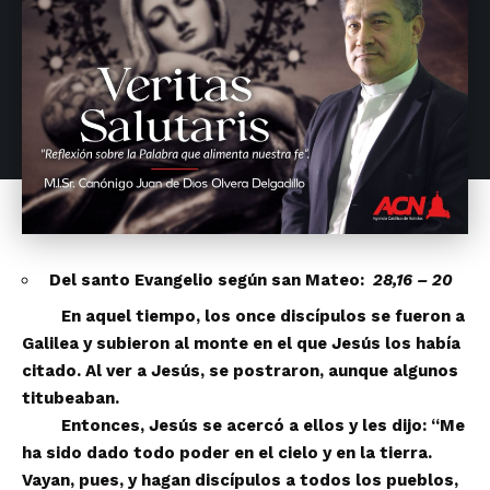
Del santo Evangelio seg
ú
n san Mateo:
28,16 – 20
En aquel tiempo, los once disc
í
pulos se fueron a
Galilea y subieron al monte en el que Jes
ú
s los hab
í
a
citado. Al ver a Jes
ú
s, se postraron, aunque algunos
titubeaban.
Entonces, Jes
ú
s se acerc
ó
a ellos y les dijo:
“
Me
ha sido dado todo poder en el cielo y en la tierra.
Vayan, pues, y hagan disc
í
pulos a todos los pueblos,