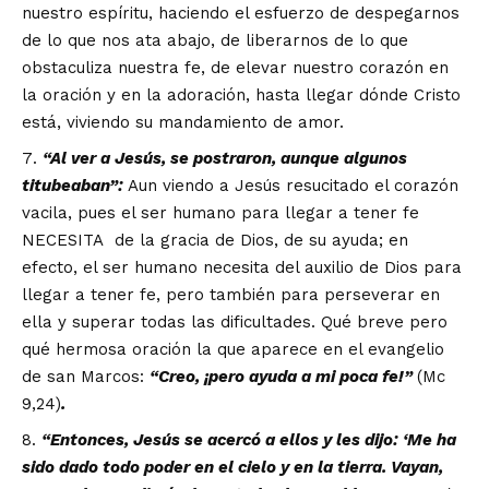
nuestro espíritu, haciendo el esfuerzo de despegarnos
de lo que nos ata abajo, de liberarnos de lo que
obstaculiza nuestra fe, de elevar nuestro corazón en
la oración y en la adoración, hasta llegar dónde Cristo
está, viviendo su mandamiento de amor.
“
Al ver a Jes
ú
s, se postraron, aunque algunos
titubeaban
”
:
Aun viendo a Jesús resucitado el corazón
vacila, pues el ser humano para llegar a tener fe
NECESITA de la gracia de Dios, de su ayuda; en
efecto, el ser humano necesita del auxilio de Dios para
llegar a tener fe, pero también para perseverar en
ella y superar todas las dificultades. Qué breve pero
qué hermosa oración la que aparece en el evangelio
de san Marcos:
“
Creo,
¡
pero ayuda a mi poca fe!
”
(Mc
9,24)
.
“
Entonces, Jes
ú
s se acerc
ó
a ellos y les dijo:
‘
Me ha
sido dado todo poder en el cielo y en la tierra. Vayan,