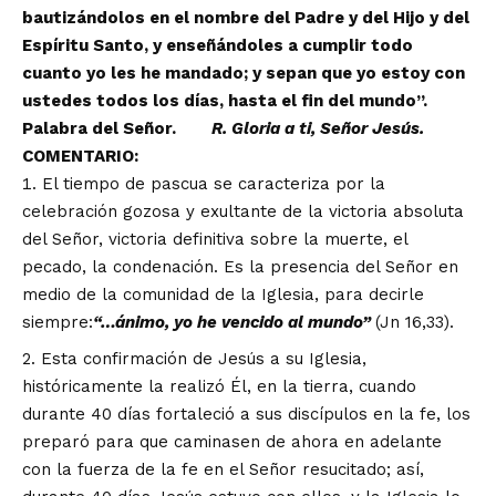
bautiz
á
ndolos en el nombre del Padre y del Hijo y del
Esp
í
ritu Santo, y ense
ñá
ndoles a cumplir todo
cuanto yo les he mandado; y sepan que yo estoy con
ustedes todos los d
í
as, hasta el fin del mundo
”
.
Palabra del Se
ñ
or.
R.
Gloria a ti, Se
ñ
or Jes
ú
s.
COMENTARIO:
El tiempo de pascua se caracteriza por la
celebración gozosa y exultante de la victoria absoluta
del Señor, victoria definitiva sobre la muerte, el
pecado, la condenación. Es la presencia del Señor en
medio de la comunidad de la Iglesia, para decirle
siempre:
“…á
nimo, yo he vencido al mundo
”
(Jn 16,33).
Esta confirmación de Jesús a su Iglesia,
históricamente la realizó Él, en la tierra, cuando
durante 40 días fortaleció a sus discípulos en la fe, los
preparó para que caminasen de ahora en adelante
con la fuerza de la fe en el Señor resucitado; así,