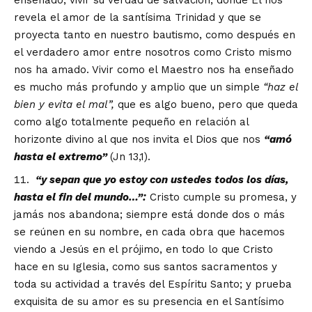
revela el amor de la santísima Trinidad y que se
proyecta tanto en nuestro bautismo, como después en
el verdadero amor entre nosotros como Cristo mismo
nos ha amado. Vivir como el Maestro nos ha enseñado
es mucho más profundo y amplio que un simple
“
haz el
bien y evita el mal
”
,
que es algo bueno, pero que queda
como algo totalmente pequeño en relación al
horizonte divino al que nos invita el Dios que nos
“
am
ó
hasta el extremo
”
(Jn 13,1).
“
y sepan que yo estoy con ustedes todos los d
í
as,
hasta el fin del mundo
…”
:
Cristo cumple su promesa, y
jamás nos abandona; siempre está donde dos o más
se reúnen en su nombre, en cada obra que hacemos
viendo a Jesús en el prójimo, en todo lo que Cristo
hace en su Iglesia, como sus santos sacramentos y
toda su actividad a través del Espíritu Santo; y prueba
exquisita de su amor es su presencia en el Santísimo