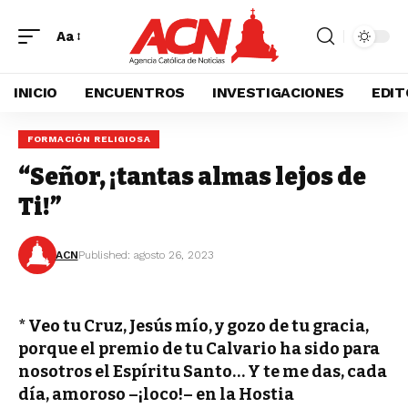
Aa
INICIO
ENCUENTROS
INVESTIGACIONES
EDIT
FORMACIÓN RELIGIOSA
“Señor, ¡tantas almas lejos de
Ti!”
ACN
Published: agosto 26, 2023
* Veo tu Cruz, Jesús mío, y gozo de tu gracia,
porque el premio de tu Calvario ha sido para
nosotros el Espíritu Santo… Y te me das, cada
día, amoroso –¡loco!– en la Hostia