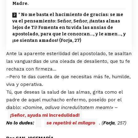
Madre.
* No me basta el hacimiento de gracias: se me
va el pensamiento: Señor, Señor, ¡tantas almas
lejos de Ti! Fomenta en tu vida las ansias de
apostolado, para que le conozcan…, y le amen…, y
¡se sientan amados! (Forja, 27)
Ante la aparente esterilidad del apostolado, te asaltan
las vanguardias de una oleada de desaliento, que tu fe
rechaza con firmeza…
–Pero te das cuenta de que necesitas más fe, humilde,
viva y operativa.
Tú, que deseas la salud de las almas, grita como el
padre de aquel muchacho enfermo, poseído por el
diablo:
«Domine, adiuva incredulitatem meam!»
–
¡Señor, ayuda mi incredulidad!
No lo dudes:
se repetirá el milagro
.
(
Forja
, 257)