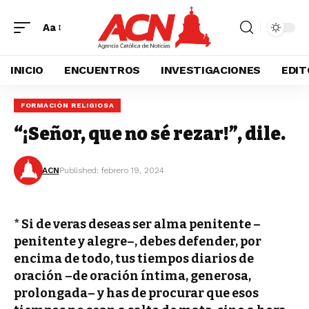
Aa
INICIO
ENCUENTROS
INVESTIGACIONES
EDIT
FORMACIÓN RELIGIOSA
“¡Señor, que no sé rezar!”, dile.
ACN
Published: febrero 19, 2024
* Si de veras deseas ser alma penitente –
penitente y alegre–, debes defender, por
encima de todo, tus tiempos diarios de
oración –de oración íntima, generosa,
prolongada– y has de procurar que esos