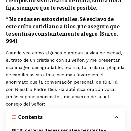
tiempos no sean a salto de mata, sino a hora
fija, siempre que te resulte posible.
* No cedas en estos detalles. Sé esclavo de
este culto cotidiano a Dios, y te aseguro que
te sentirás constantemente alegre. (Surco,
994)
Cuando veo cómo algunos plantean la vida de piedad,
el trato de un cristiano con su Señor, y me presentan
esa imagen desagradable, teórica, formularia, plagada
de cantilenas sin alma, que más favorecen el
anonimato que la conversación personal, de tú a Tú,
con Nuestro Padre Dios -la auténtica oración vocal
jamás supone anonimato-, me acuerdo de aquel
consejo del Señor:
Contents
* Si de veras deseas ser alma penitente –