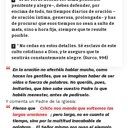
penitente y alegre–, debes defender, por
encima de todo, tus tiempos diarios de oración –
de oración íntima, generosa, prolongada– y has
de procurar que esos tiempos no sean a salto de
mata, sino a hora fija, siempre que te resulte
posible.
* No cedas en estos detalles. Sé esclavo de este
culto cotidiano a Dios, y te aseguro que te
sentirás constantemente alegre. (Surco, 994)
En la oración no afectéis hablar mucho
, como
hacen los gentiles, que se imaginan haber de ser
oídos a fuerza de palabras. No queráis, pues,
imitarles,
que bien sabe vuestro Padre lo que
habéis menester, antes de pedírselo
.
Y comenta un Padre de la Iglesia:
Pienso que
Cristo nos manda que evitemos las
largas oraciones
; pero larga, no en cuanto al
tiempo, sino por la multitud inacabable de
palabras… El Señor mismo nos puso el ejemplo