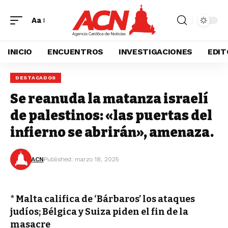
Aa
INICIO
ENCUENTROS
INVESTIGACIONES
EDIT
DESTACADOS
Se reanuda la matanza israelí
de palestinos: «las puertas del
infierno se abrirán», amenaza.
ACN
Published: marzo 18, 2025
* Malta califica de ‘Bárbaros’ los ataques
judíos; Bélgica y Suiza piden el fin de la
masacre