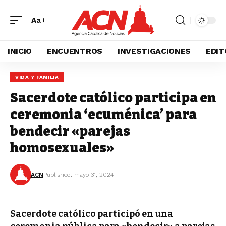
Aa
INICIO
ENCUENTROS
INVESTIGACIONES
EDIT
VIDA Y FAMILIA
Sacerdote católico participa en
ceremonia ‘ecuménica’ para
bendecir «parejas
homosexuales»
ACN
Published: mayo 31, 2024
Sacerdote católico participó en una