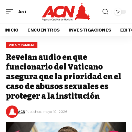
Aa
INICIO
ENCUENTROS
INVESTIGACIONES
EDIT
VIDA Y FAMILIA
Revelan audio en que
funcionario del Vaticano
asegura que la prioridad en el
caso de abusos sexuales es
proteger a la institución
ACN
Published: mayo 19, 2026