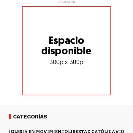
- ¡ANÚNCIATE! -
CATEGORÍAS
IGLESIA EN MOVIMIENTO
LIBERTAD CATÓLICA
VIDA Y