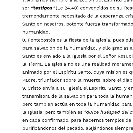
ser
“
testigos
”
(Lc 24,48) convencidos de su R
tremendamente necesitado de la esperanza crist
Santo en nosotros, potente fuerza transformado
humanidad.
8. Pentecostés es la fiesta de la Iglesia, pues
para salvación de la humanidad, y ello gracias a 
Santo es enviado a la Iglesia por el Señor Resuc
la Tierra. La Iglesia no es una realidad merame
animado por el Espíritu Santo, cuya misión es 
Padre, triunfador sobre la muerte, sobre el diab
9. Cristo envía a su Iglesia el Espíritu Santo, y
transmisora de la salvación para toda la humanid
pero también actúa en toda la humanidad para ll
la Iglesia; pero también es
“
dulce hu
é
sped del 
en cada confirmado, para hacernos templos de la
purificándonos del pecado, alejándonos siempre