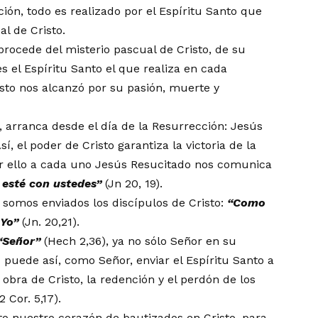
ción, todo es realizado por el Espíritu Santo que
al de Cristo.
 procede del misterio pascual de Cristo, de su
es el Espíritu Santo el que realiza en cada
risto nos alcanzó por su pasión, muerte y
o, arranca desde el día de la Resurrección: Jesús
sí, el poder de Cristo garantiza la victoria de la
 por ello a cada uno Jesús Resucitado nos comunica
 est
é
con ustedes
”
(Jn 20, 19).
somos enviados los discípulos de Cristo:
“
Como
 Yo
”
(Jn. 20,21).
“
Se
ñ
or
”
(Hech 2,36), ya no sólo Señor en su
puede así, como Señor, enviar el Espíritu Santo a
a obra de Cristo, la redención y el perdón de los
 2 Cor. 5,17).
to nuestro corazón de bautizados en Cristo, para