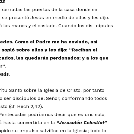
23
o cerradas las puertas de la casa donde se
, se presentó Jesús en medio de ellos y les dijo:
ó las manos y el costado. Cuando los dis- cípulos
edes. Como el Padre me ha enviado, as
í
 sopl
ó
sobre ellos y les dijo:
“
Reciban el
cados, les quedar
á
n perdonados; y a los que
r
”
.
es
ú
s.
tu Santo sobre la Iglesia de Cristo, por tanto
do ser discípulos del Señor, conformando todos
to (cf. Hech 2,42).
n Pentecostés podríamos decir que es uno solo,
 hasta convertirla en la
“
Jerusal
é
n Celestial
”
ido su impulso salvífico en la Iglesia; todo lo