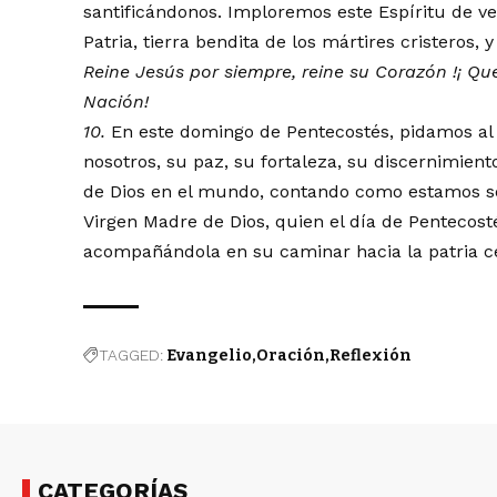
santificándonos. Imploremos este Espíritu de v
Patria, tierra bendita de los mártires cristeros
Reine Jes
ú
s por siempre,
reine su
Coraz
ó
n
!
¡
Que
Naci
ó
n!
10.
En este domingo de Pentecostés, pidamos al P
nosotros, su paz, su fortaleza, su discernimie
de Dios en el mundo, contando como estamos se
Virgen Madre de Dios, quien el día de Pentecost
acompañándola en su caminar hacia la patria ce
TAGGED:
Evangelio
Oración
Reflexión
CATEGORÍAS