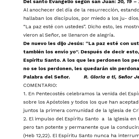
Del
santo
Evangelio
seg
ú
n san Juan:
20,
19
–
Al anochecer del día de la resurrección, estand
hallaban los discípulos, por miedo a los ju- díos
“La paz esté con ustedes”. Dicho esto, les mostr
vieron al Señor, se llenaron de alegría.
De nuevo les dijo Jes
ú
s:
“
La paz est
é
con ust
tambi
é
n los env
í
o yo
”
. Despu
é
s de decir esto,
Esp
í
ritu Santo.
A los que les perdonen los pe
no se los perdonen, les quedar
á
n sin perdona
Palabra
del
Se
ñ
or.
R.
Gloria a ti, Se
ñ
or
J
COMENTARIO:
1. En Pentecostés celebramos la venida del Espíri
sobre los Apóstoles y todos los que han acepta
juntos la primera comunidad de la Iglesia de Cris
2. El impulso del Espíritu Santo a la Iglesia e
pero tan potente y permanente que la conducirá
(Heb 12,22). El Espíritu Santo nunca ha interrump