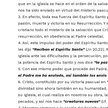
que en la Iglesia se hace en el orden de la salva
nos ha sido enviado en virtud del misterio pascu
3. En efecto, toda esa fuerza del Espíritu Santo
pasión, muerte y victoria en su Resurrección. Y 
cristiano todo el misterio de la salvación que C
resurrección, en obediencia al Padre celestial.
4. Así, este impulso del poder del Espíritu Sant
les dijo
“
Reciban el Esp
í
ritu Santo
”
(Jn 20,22). A
Iglesia ante las dificultades y la persecución,
la potencia del Espíritu Santo y nos dice
“
la paz
5. Con ese mismo poder que procede del Padre, 
el Padre me ha enviado, as
í
tambi
é
n los env
í
o
6. Cristo, constituido por su victoria pascual en
divinidad sino ahora también en su humanidad, 
su Iglesia, el cual realiza en nosotros su obra, l
pecados, y así nos hace
“
creaturas nuevas
”
(cf.
7. Abramos siempre a la acción del Espíritu San