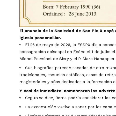
El anuncio de la Sociedad de San Pío X cayó
Iglesia posconciliar.
El 26 de mayo de 2026, la FSSPX dio a conoce
consagración episcopal en Écône el 1 de julio: el 
Michel Poinsinet de Sivry y el P. Marc Hanappier.
Sus biografías parecen sacadas de otro mund
tradicionales, escuelas católicas, casas de retiro
magisteriales y años dedicados a la formación de
Y casi de inmediato, comenzaron las adverte
Según se dice, Roma podría considerar las c
La excomunión vuelve a sonar por los canale
El mismo sistema que durante décadas ha tole