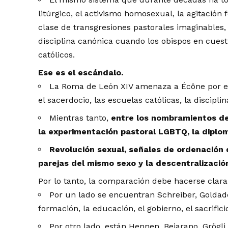
litúrgico, el activismo homosexual, la agitación
clase de transgresiones pastorales imaginables,
disciplina canónica cuando los obispos en cuest
católicos.
Ese es el escándalo.
La Roma de León XIV amenaza a Écône por el
el sacerdocio, las escuelas católicas, la discipli
Mientras tanto,
entre los nombramientos del
la experimentación pastoral LGBTQ, la diploma
Revolución sexual, señales de ordenación
parejas del mismo sexo y la descentralización
Por lo tanto, la comparación debe hacerse clar
Por un lado se encuentran Schreiber, Goldade
formación, la educación, el gobierno, el sacrifici
Por otro lado, están Hennen, Bejarano, Grögl