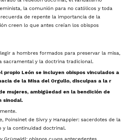
 feminista, la comunión para no católicos y toda
 recuerda de repente la importancia de la
ión creen lo que antes creían los obispos
egir a hombres formados para preservar la misa,
na sacramental y la doctrina tradicional.
 propio León se incluyen obispos vinculados a
cia de la Misa del Orgullo, disculpas a la r
 de mujeres, ambigüedad en la bendición de
 sinodal.
amente.
, Poinsinet de Sivry y Hanappier: sacerdotes de la
o y la continuidad doctrinal.
i y Grünwidl: obispos cuyos antecedentes