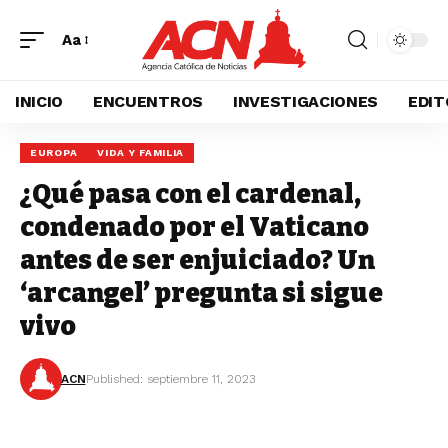
Aa
INICIO
ENCUENTROS
INVESTIGACIONES
EDIT
EUROPA
VIDA Y FAMILIA
¿Qué pasa con el cardenal,
condenado por el Vaticano
antes de ser enjuiciado? Un
‘arcangel’ pregunta si sigue
vivo
ACN
Published: septiembre 11, 2023