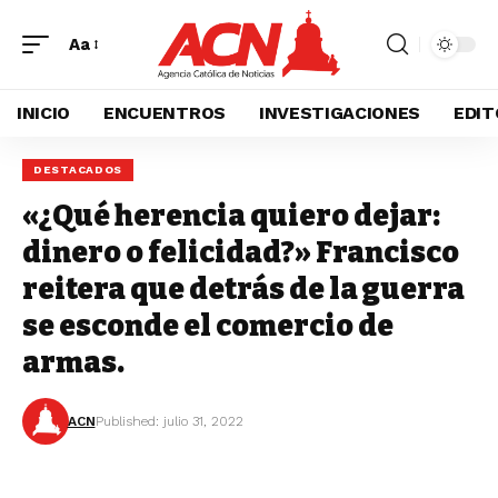
Aa
INICIO
ENCUENTROS
INVESTIGACIONES
EDIT
DESTACADOS
«¿Qué herencia quiero dejar:
dinero o felicidad?» Francisco
reitera que detrás de la guerra
se esconde el comercio de
armas.
ACN
Published: julio 31, 2022