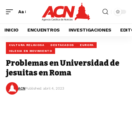
Aa
INICIO
ENCUENTROS
INVESTIGACIONES
EDIT
CULTURA RELIGIOSA
DESTACADOS
EUROPA
IGLESIA EN MOVIMIENTO
Problemas en Universidad de
jesuitas en Roma
ACN
Published: abril 4, 2023