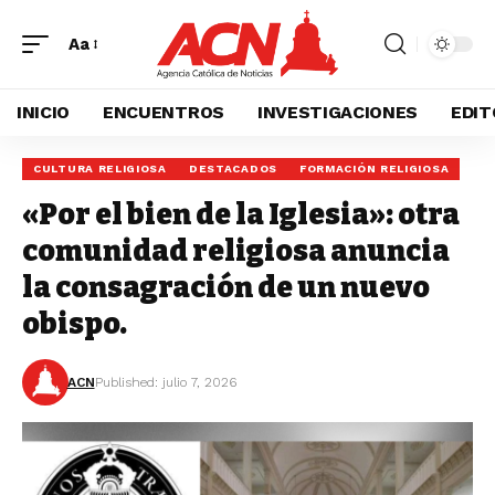
Aa
INICIO
ENCUENTROS
INVESTIGACIONES
EDIT
CULTURA RELIGIOSA
DESTACADOS
FORMACIÓN RELIGIOSA
«Por el bien de la Iglesia»: otra
comunidad religiosa anuncia
la consagración de un nuevo
obispo.
ACN
Published: julio 7, 2026