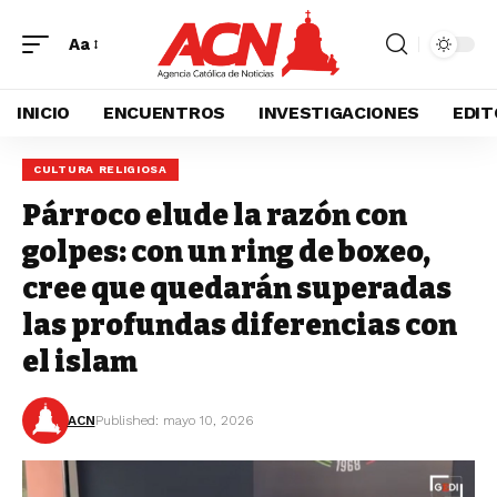
Aa
INICIO
ENCUENTROS
INVESTIGACIONES
EDIT
CULTURA RELIGIOSA
Párroco elude la razón con
golpes: con un ring de boxeo,
cree que quedarán superadas
las profundas diferencias con
el islam
ACN
Published: mayo 10, 2026