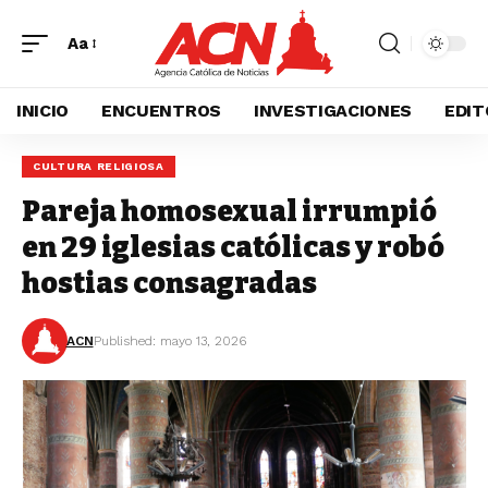
Aa
INICIO
ENCUENTROS
INVESTIGACIONES
EDIT
CULTURA RELIGIOSA
Pareja homosexual irrumpió
en 29 iglesias católicas y robó
hostias consagradas
ACN
Published: mayo 13, 2026