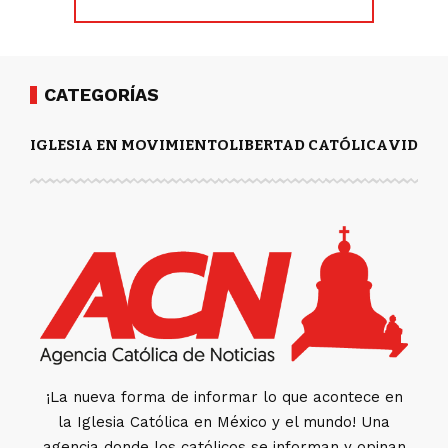
CATEGORÍAS
IGLESIA EN MOVIMIENTO
LIBERTAD CATÓLICA
VIDA Y
¡La nueva forma de informar lo que acontece en
la Iglesia Católica en México y el mundo! Una
agencia donde los católicos se informan y opinan