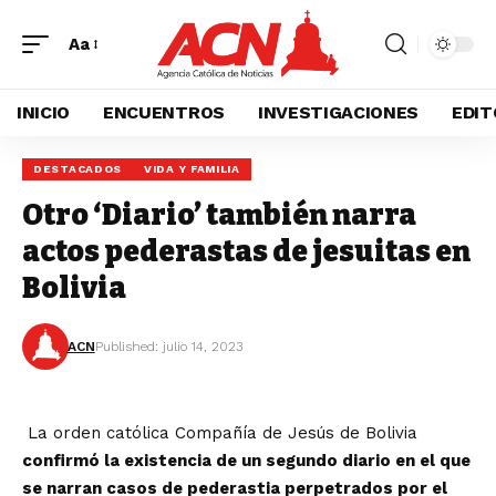
Aa
INICIO
ENCUENTROS
INVESTIGACIONES
EDIT
DESTACADOS
VIDA Y FAMILIA
Otro ‘Diario’ también narra
actos pederastas de jesuitas en
Bolivia
ACN
Published: julio 14, 2023
La orden católica Compañía de Jesús de Bolivia
confirmó la existencia de un segundo diario en el que
se narran casos de pederastia perpetrados por el