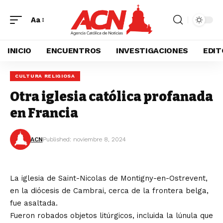
Aa
INICIO
ENCUENTROS
INVESTIGACIONES
EDIT
CULTURA RELIGIOSA
Otra iglesia católica profanada
en Francia
ACN
Published: noviembre 8, 2024
La iglesia de Saint-Nicolas de Montigny-en-Ostrevent,
en la diócesis de Cambrai, cerca de la frontera belga,
fue asaltada.
Fueron robados objetos litúrgicos, incluida la lúnula que