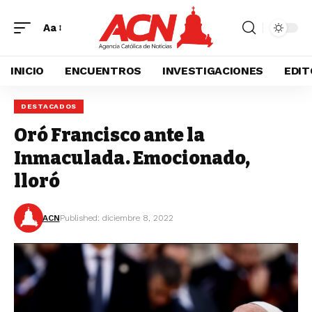
Aa
INICIO
ENCUENTROS
INVESTIGACIONES
EDIT
DESTACADOS
Oró Francisco ante la
Inmaculada. Emocionado,
lloró
ACN
Published: diciembre 8, 2022