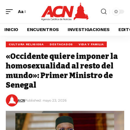
Aa
INICIO
ENCUENTROS
INVESTIGACIONES
EDIT
CULTURA RELIGIOSA
DESTACADOS
VIDA Y FAMILIA
«Occidente quiere imponer la
homosexualidad al resto del
mundo»: Primer Ministro de
Senegal
ACN
Published: mayo 23, 2026