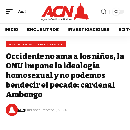
Aa
INICIO
ENCUENTROS
INVESTIGACIONES
EDIT
DESTACADOS
VIDA Y FAMILIA
Occidente no ama a los niños, la
ONU impone la ideología
homosexual y no podemos
bendecir el pecado: cardenal
Ambongo
ACN
Published: febrero 1, 2024