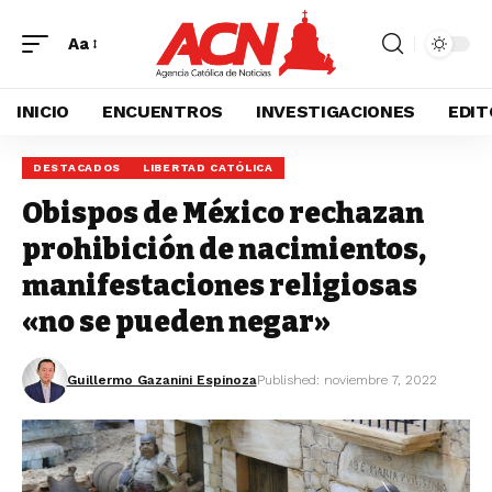
Aa
INICIO
ENCUENTROS
INVESTIGACIONES
EDIT
DESTACADOS
LIBERTAD CATÓLICA
Obispos de México rechazan
prohibición de nacimientos,
manifestaciones religiosas
«no se pueden negar»
Guillermo Gazanini Espinoza
Published: noviembre 7, 2022