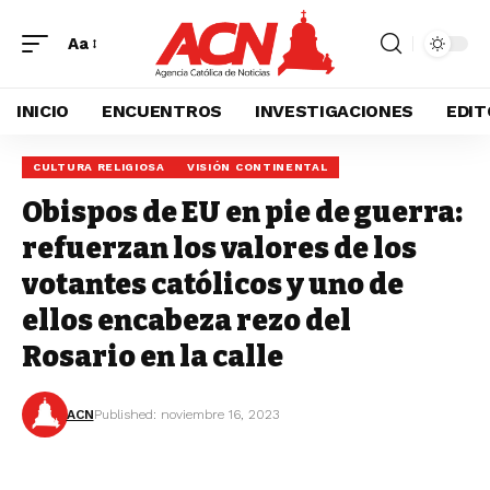
Aa
INICIO
ENCUENTROS
INVESTIGACIONES
EDIT
CULTURA RELIGIOSA
VISIÓN CONTINENTAL
Obispos de EU en pie de guerra:
refuerzan los valores de los
votantes católicos y uno de
ellos encabeza rezo del
Rosario en la calle
ACN
Published: noviembre 16, 2023