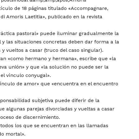
rtículo de 18 páginas titulado «Accompagnare,
I di Amoris Laetitia», publicado en la revista
ráctica pastoral» puede iluminar gradualmente la
l y las situaciones concretas deben dar forma a la
 y vueltos a casar (truco del caso singular).
vivan «como hermano y hermana», escribe que «la
ueva unión» y que «la solución no puede ser la
 el vínculo conyugal».
ínculo de amor» que «encuentra en el encuentro
onsabilidad subjetiva puede diferir de la
que algunas parejas divorciadas y vueltas a casar
roceso de discernimiento.
 todos los que se encuentran en las llamadas
do mortal».