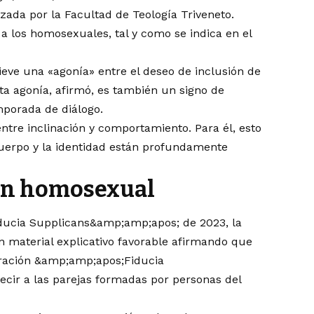
ada por la Facultad de Teología Triveneto.
 a los homosexuales, tal y como se indica en el
ieve una «agonía» entre el deseo de inclusión de
sta agonía, afirmó, es también un signo de
porada de diálogo.
entre inclinación y comportamiento. Para él, esto
cuerpo y la identidad están profundamente
ción homosexual
ducia Supplicans&amp;amp;apos; de 2023, la
un material explicativo favorable afirmando que
aración &amp;amp;apos;Fiducia
ir a las parejas formadas por personas del