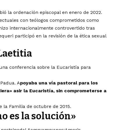
bió la ordenación episcopal en enero de 2022.
electuales con teólogos comprometidos como
 hizo internacionalmente controvertido tras
ueri participó en la revisión de la ética sexual
aetitia
 una conferencia sobre la Eucaristía para
 Padua. A
poyaba una vía pastoral para los
iera» asir la Eucaristía, sin comprometerse a
e la Familia de octubre de 2015.
o es la solución»
ón postsinodal &amp;amp;apos;Amoris