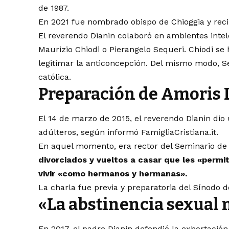
de 1987.
En 2021 fue nombrado obispo de Chioggia y reci
El reverendo Dianin colaboró en ambientes int
Maurizio Chiodi o Pierangelo Sequeri. Chiodi se
legitimar la anticoncepción. Del mismo modo, Seq
católica.
Preparación de Amoris L
El 14 de marzo de 2015, el reverendo Dianin dio
adúlteros, según informó FamigliaCristiana.it.
En aquel momento, era rector del Seminario de
divorciados y vueltos a casar que les «permit
vivir «como hermanos y hermanas».
La charla fue previa y preparatoria del Sínodo d
«La abstinencia sexual n
En 2017, el padre Dianin defendió la exhortaci