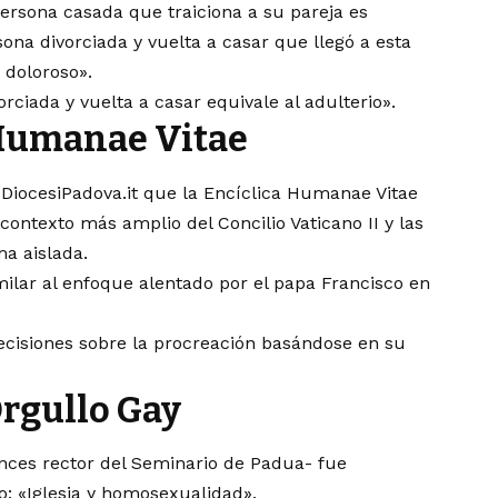
ersona casada que traiciona a su pareja es
ona divorciada y vuelta a casar que llegó a esta
 doloroso».
rciada y vuelta a casar equivale al adulterio».
 Humanae Vitae
n DiocesiPadova.it que la Encíclica Humanae Vitae
contexto más amplio del Concilio Vaticano II y las
ma aislada.
milar al enfoque alentado por el papa Francisco en
ecisiones sobre la procreación basándose en su
Orgullo Gay
nces rector del Seminario de Padua- fue
o: «Iglesia y homosexualidad».