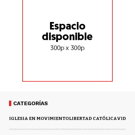
CATEGORÍAS
IGLESIA EN MOVIMIENTO
LIBERTAD CATÓLICA
VIDA Y