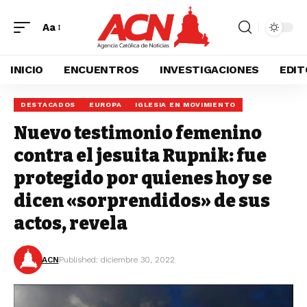
Aa
INICIO
ENCUENTROS
INVESTIGACIONES
EDIT
DESTACADOS
EUROPA
IGLESIA EN MOVIMIENTO
Nuevo testimonio femenino
contra el jesuita Rupnik: fue
protegido por quienes hoy se
dicen «sorprendidos» de sus
actos, revela
ACN
Published: diciembre 30, 2022