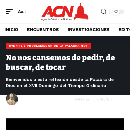
Aa
INICIO
ENCUENTROS
INVESTIGACIONES
EDIT
OYENTE Y PROCLAMADOR DE LA PALABRA HOY
No nos cansemos de pedir, de
buscar, de tocar
Bienvenidos a esta reflexión desde la Palabra de
Dios en el XVII Domingo del Tiempo Ordinario
Mons. Cristobal Ascencio García
Published: julio 26, 2025