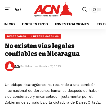
Aa
INICIO
ENCUENTROS
INVESTIGACIONES
EDIT
DESTACADOS
LIBERTAD CATÓLICA
No existen vías legales
confiables en Nicaragua
ACN
Published: septiembre 17, 2023
Un obispo nicaragüense ha recurrido a una comisión
internacional de derechos humanos después de haber
sido condenado y encarcelado injustamente por el
gobierno de su país bajo la dictadura de Daniel Ortega.