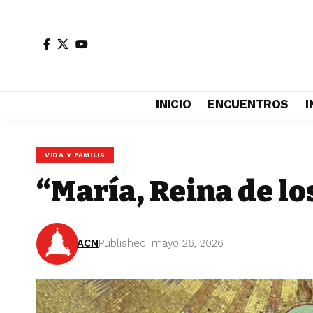
INICIO
ENCUENTROS
I
VIDA Y FAMILIA
“María, Reina de lo
ACN
Published: mayo 26, 2026