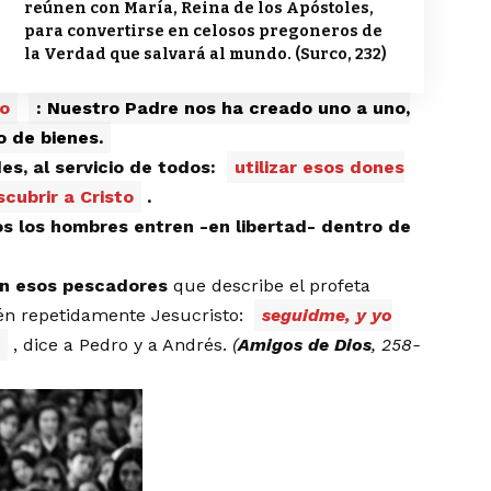
reúnen con María, Reina de los Apóstoles,
para convertirse en celosos pregoneros de
la Verdad que salvará al mundo. (Surco, 232)
do
: Nuestro Padre nos ha creado uno a uno,
o de bienes.
s, al servicio de todos:
utilizar esos dones
cubrir a Cristo
.
s los hombres entren -en libertad- dentro de
 en esos pescadores
que describe el profeta
n repetidamente Jesucristo:
seguidme, y yo
s
, dice a Pedro y a Andrés.
(
Amigos de Dios
, 258-