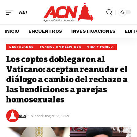
Aa
INICIO
ENCUENTROS
INVESTIGACIONES
EDIT
DESTACADOS
FORMACIÓN RELIGIOSA
VIDA Y FAMILIA
Los coptos doblegaron al
Vaticano: aceptan reanudar el
diálogo a cambio del rechazo a
las bendiciones a parejas
homosexuales
ACN
Published: mayo 23, 2026