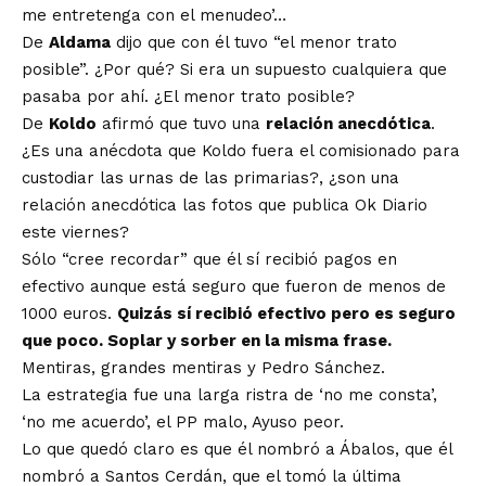
me entretenga con el menudeo’…
De
Aldama
dijo que con él tuvo “el menor trato
posible”. ¿Por qué? Si era un supuesto cualquiera que
pasaba por ahí. ¿El menor trato posible?
De
Koldo
afirmó que tuvo una
relación anecdótica
.
¿Es una anécdota que Koldo fuera el comisionado para
custodiar las urnas de las primarias?, ¿son una
relación anecdótica las fotos que publica Ok Diario
este viernes?
Sólo “cree recordar” que él sí recibió pagos en
efectivo aunque está seguro que fueron de menos de
1000 euros.
Quizás sí recibió efectivo pero es seguro
que poco. Soplar y sorber en la misma frase.
Mentiras, grandes mentiras y Pedro Sánchez.
La estrategia fue una larga ristra de ‘no me consta’,
‘no me acuerdo’, el PP malo, Ayuso peor.
Lo que quedó claro es que él nombró a Ábalos, que él
nombró a Santos Cerdán, que el tomó la última