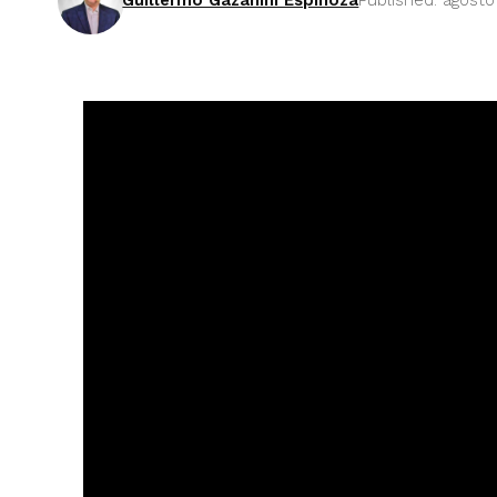
Guillermo Gazanini Espinoza
Published: agosto