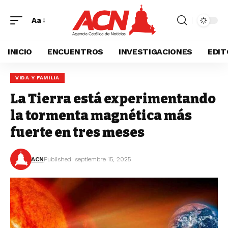
Aa
INICIO
ENCUENTROS
INVESTIGACIONES
EDIT
VIDA Y FAMILIA
La Tierra está experimentando
la tormenta magnética más
fuerte en tres meses
ACN
Published: septiembre 15, 2025