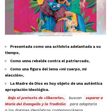
Presentada como una activista adelantada a su
tiempo,
Como unna rebelde contra el patriarcado,
Como una figura del lema «mi cuerpo, mi
elección»,
La Madre de Dios es hoy objeto de una auténtica
apropiación ideológica.
Bajo el pretexto de «liberarla»,
buscan
separar a
María del Evangelio y la Tradición
para adaptarla
a
los dogmas ideológicos contemporáneos.