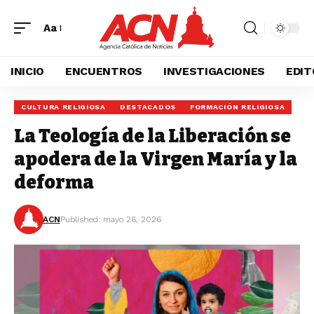
Aa
INICIO
ENCUENTROS
INVESTIGACIONES
EDIT
CULTURA RELIGIOSA
DESTACADOS
FORMACIÓN RELIGIOSA
La Teología de la Liberación se
apodera de la Virgen María y la
deforma
ACN
Published: mayo 26, 2026