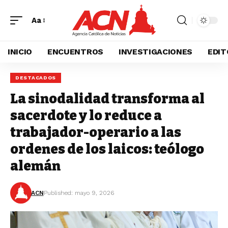
Aa
INICIO
ENCUENTROS
INVESTIGACIONES
EDIT
DESTACADOS
La sinodalidad transforma al
sacerdote y lo reduce a
trabajador-operario a las
ordenes de los laicos: teólogo
alemán
ACN
Published: mayo 9, 2026