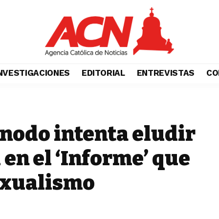
NVESTIGACIONES
EDITORIAL
ENTREVISTAS
CO
ínodo intenta eludir
en el ‘Informe’ que
exualismo