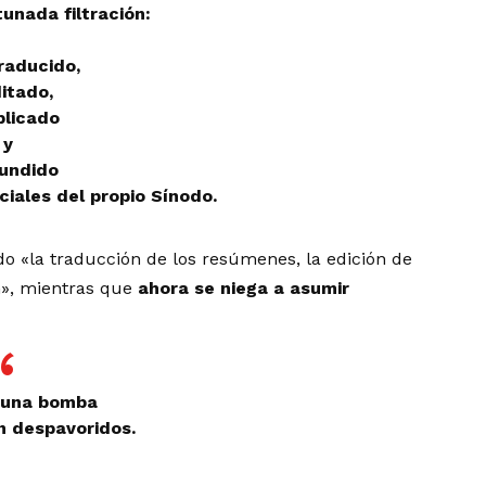
unada filtración:
raducido,
itado,
blicado
y
fundido
ciales del propio Sínodo.
o «la traducción de los resúmenes, la edición de
ón», mientras que
ahora se niega a asumir
 una bomba
n despavoridos
.