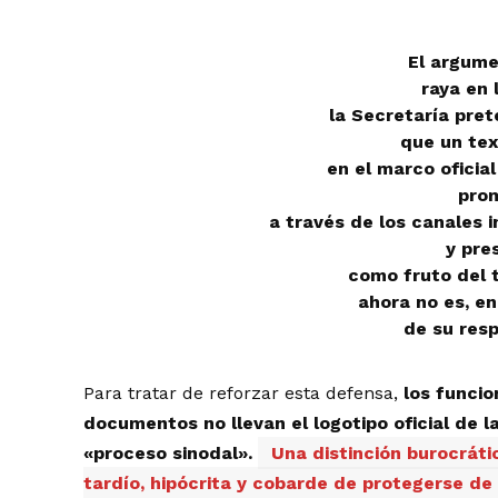
El argum
raya en l
la Secretaría pre
que un tex
en el marco oficial
pro
a través de los canales i
y pre
como fruto del t
ahora no es, en
de su resp
Para tratar de reforzar esta defensa,
los funcio
documentos no llevan el logotipo oficial de l
«proceso sinodal».
Una distinción burocráti
tardío, hipócrita y cobarde de protegerse de