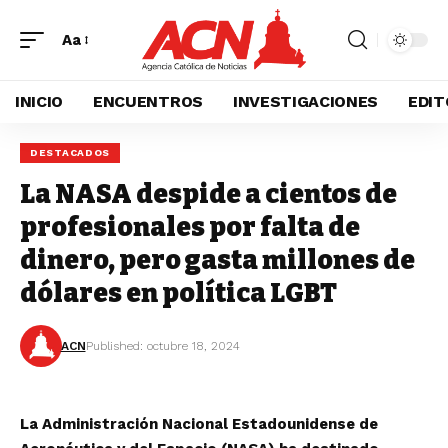
Aa
INICIO
ENCUENTROS
INVESTIGACIONES
EDIT
DESTACADOS
La NASA despide a cientos de
profesionales por falta de
dinero, pero gasta millones de
dólares en política LGBT
ACN
Published: octubre 18, 2024
La Administración Nacional Estadounidense de