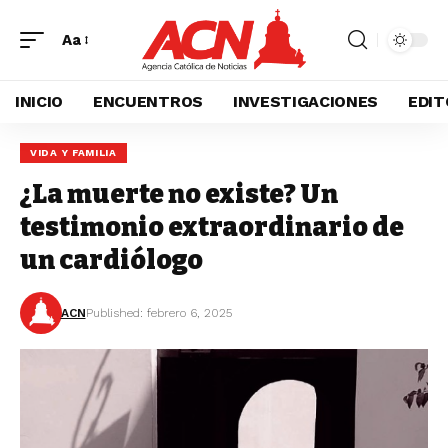
Aa
INICIO
ENCUENTROS
INVESTIGACIONES
EDIT
VIDA Y FAMILIA
¿La muerte no existe? Un
testimonio extraordinario de
un cardiólogo
ACN
Published: febrero 6, 2025