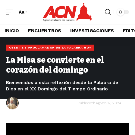
Aa
INICIO
ENCUENTROS
INVESTIGACIONES
EDIT
OYENTE Y PROCLAMADOR DE LA PALABRA HOY
La Misa se convierte en el
corazón del domingo
Bienvenidos a esta reflexión desde la Palabra de
Dios en el XX Domingo del Tiempo Ordinario
Mons. Cristobal Ascencio García
Published: agosto 17, 2024