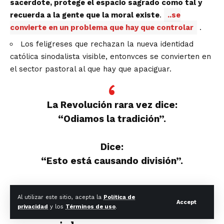
sacerdote, protege el espacio sagrado como tal y
recuerda a la gente que la moral existe
.
..se
convierte en un problema que hay que controlar
.
Los feligreses que rechazan la nueva identidad
católica sinodalista visible, entonvces se convierten en
el sector pastoral al que hay que apaciguar.
La Revolución rara vez dice:
“Odiamos la tradición”.
Dice:
“Esto está causando división”.
Luego retira al sacerdote.
Al utilizar este sitio, acepta la
Política de
Accept
privacidad
y los
Términos de uso
.
El «clima» como…nuevo catecismo