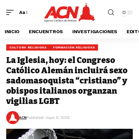
Aa
INICIO
ENCUENTROS
INVESTIGACIONES
EDIT
CULTURA RELIGIOSA
FORMACIÓN RELIGIOSA
La Iglesia, hoy: el Congreso
Católico Alemán incluirá sexo
sadomasoquista “cristiano” y
obispos italianos organzan
vigilias LGBT
ACN
Published: mayo 9, 2026