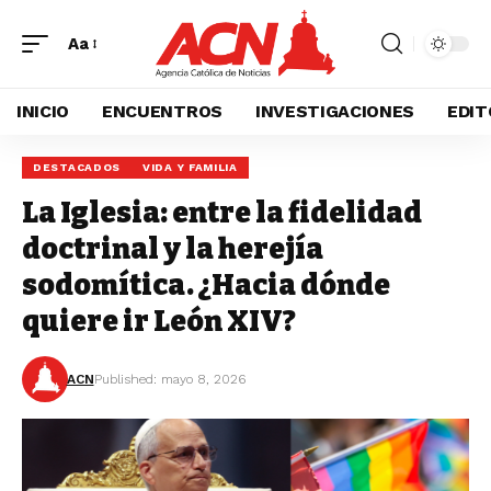
Aa
INICIO
ENCUENTROS
INVESTIGACIONES
EDIT
DESTACADOS
VIDA Y FAMILIA
La Iglesia: entre la fidelidad
doctrinal y la herejía
sodomítica. ¿Hacia dónde
quiere ir León XIV?
ACN
Published: mayo 8, 2026