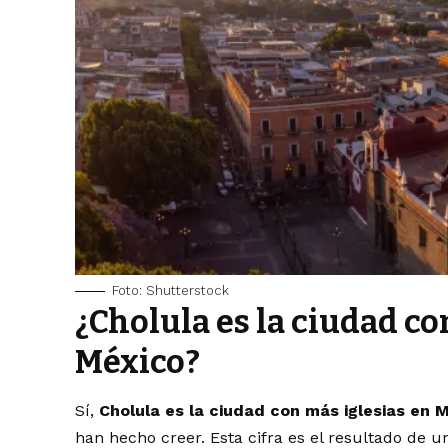
Foto: Shutterstock
¿Cholula es la ciudad co
México?
Sí,
Cholula es la ciudad con más iglesias en 
han hecho creer. Esta cifra es el resultado de u