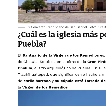
Ex Convento Franciscano de San Gabriel. Foto: Purel
¿Cuál es la iglesia más 
Puebla?
El
Santuario de la Virgen de los Remedios
es,
de Cholula. Se ubica en la cima de la
Gran Pir
Cholula
, el sitio arqueológico de Puebla. En sí
Tlachihualtepetl, que significa ‘cerro hecho a m
de
estilo barroco
y
su cúpula está forrada d
la
Virgen de los Remedios
.