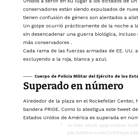
Unidos a servir en su lugar a los dictados de un
conservadores están siendo expulsados ​​de nue
tienen confusión de género son alentados a alist
Un golpe ocurrió prácticamente de la noche a l
sin desencadenar una guerra biológica, incluso d
más
conservadores
.
Cada rama de las fuerzas armadas de EE. UU. ah
excluyendo a la roja, blanca y azul.
Cuerpo de Policía Militar del Ejército de los Est
Superado en número
Alrededor de la plaza en el Rockefeller Center
bandera PRIDE. Como lo atestigua este tweet
de
Estados Unidos de América es superada en número
Is this what oppression look
pic.twitter.com/VrFEwyA3d