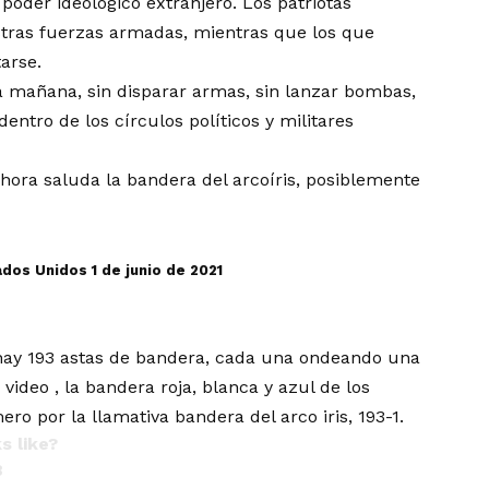
 poder ideológico extranjero. Los patriotas
stras fuerzas armadas, mientras que los que
arse.
a mañana, sin disparar armas, sin lanzar bombas,
entro de los círculos políticos y militares
ora saluda la bandera del arcoíris, posiblemente
ados Unidos 1 de junio de 2021
, hay 193 astas de bandera, cada una ondeando una
 video
, la bandera roja, blanca y azul de los
 por la llamativa bandera del arco iris, 193-1.
s like?
8