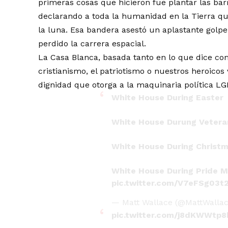
primeras cosas que hicieron fue plantar las barra
declarando a toda la humanidad en la Tierra qu
la luna. Esa bandera asestó un aplastante golpe 
perdido la carrera espacial.
La Casa Blanca, basada tanto en lo que dice co
cristianismo, el patriotismo o nuestros heroico
dignidad que otorga a la maquinaria política L
White House During Easter
White House Durung Vetera
White House During Christ
White House During Pride 
pic.twitter.com/V7eFSg03t
— Matt Wallace (@MattWalla
pic.twitter.com/j8dKWWtp8