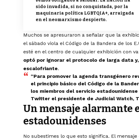
vemos obligados a saludar. La nación ha
sido invadida, si no conquistada, por la
maquinaria política LGBTQIA+, arraigada
en el neomarxismo despierto.
Muchos se apresuraron a señalar que la exhibic
el sábado viola el Código de la Bandera de los 
esté en el centro de cualquier exhibición con v
optó por ignorar el protocolo de larga data y
escalofriante
.
“Para promover la agenda transgénero revol
el principio básico del Código de la Bander
los miembros del servicio estadounidense 
Twitter el presidente de Judicial Watch,
T
Un mensaje alarmante e
estadounidenses
No subestimes lo que esto significa. El mensaj