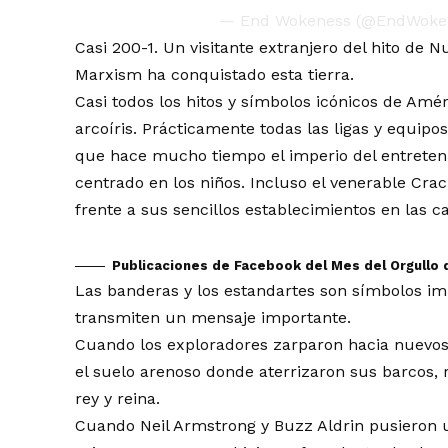
— End Wokeness (@EndWoke
Casi 200-1. Un visitante extranjero del hito de
Marxism ha conquistado esta tierra.
Casi todos los hitos y símbolos icónicos de Amé
arcoíris. Prácticamente todas las ligas y equip
que hace mucho tiempo el imperio del entreten
centrado en los niños. Incluso el venerable Cra
frente a sus sencillos establecimientos en las 
Publicaciones de Facebook del Mes del Orgullo d
Las banderas y los estandartes son símbolos im
transmiten un mensaje importante.
Cuando los exploradores zarparon hacia nuevos
el suelo arenoso donde aterrizaron sus barcos, 
rey y reina.
Cuando Neil Armstrong y Buzz Aldrin pusieron un