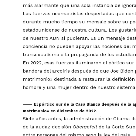
más alarmante que una sola instancia de ignora
Las fuerzas neomarxistas despertadas que cont
durante mucho tiempo su mensaje sobre su poder
estadounidense de nuestra cultura. Les gustaría
de nuestro ADN si pudieran. Es un mensaje des
conciencia no pueden apoyar las nociones del m
transexualismo o la propaganda de los estudian
En 2022, esas fuerzas iluminaron el pórtico sur 
bandera del arcoíris después de que Joe Biden 
matrimonio» destinada a restaurar la definici
hombre y una mujer dentro de nuestro sistema l
El pórtico sur de la Casa Blanca después de la 
matrimonio» en diciembre de 2022.
Siete años antes, la administración de Obama il
de la audaz decisión
Obergefell
de la Corte Sup
entre personas del mismo sexo la ley del país.