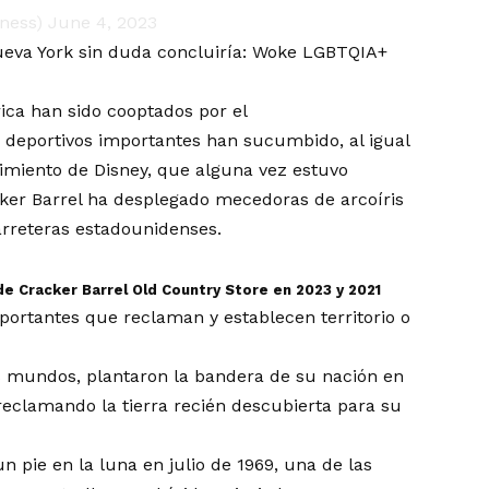
ness)
June 4, 2023
 Nueva York sin duda concluiría: Woke LGBTQIA+
rica han sido cooptados por el
os deportivos importantes han sucumbido, al igual
imiento de Disney, que alguna vez estuvo
cker Barrel ha desplegado mecedoras de arcoíris
carreteras estadounidenses.
e Cracker Barrel Old Country Store en 2023 y 2021
portantes que reclaman y establecen territorio o
 mundos, plantaron la bandera de su nación en
reclamando la tierra recién descubierta para su
 pie en la luna en julio de 1969, una de las