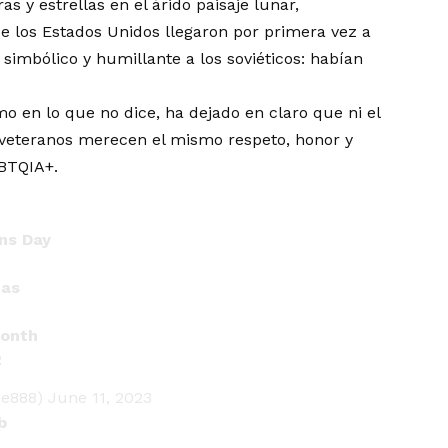
s y estrellas en el árido paisaje lunar,
e los Estados Unidos llegaron por primera vez a
simbólico y humillante a los soviéticos: habían
mo en lo que no dice, ha
dejado en claro
que ni el
s veteranos merecen el mismo respeto, honor y
GBTQIA+.
ns Day
mas
Month
2
ce888)
June 11, 2023
b