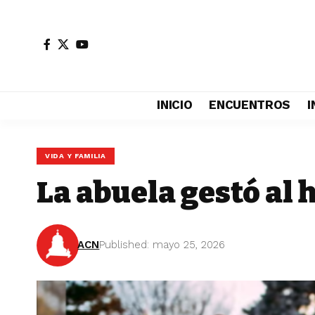
INICIO
ENCUENTROS
I
VIDA Y FAMILIA
La abuela gestó al h
ACN
Published: mayo 25, 2026