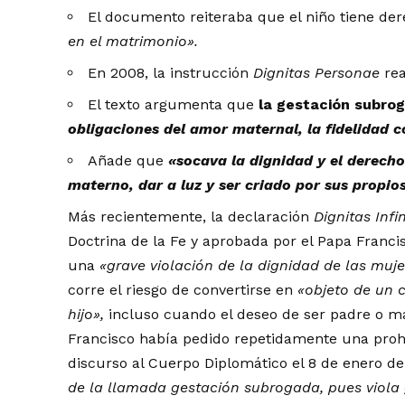
El documento reiteraba que el niño tiene de
en el matrimonio».
En 2008, la instrucción
Dignitas Personae
rea
El texto argumenta que
la gestación subro
obligaciones del amor maternal, la fidelidad 
Añade que
«socava la dignidad y el derecho
materno, dar a luz y ser criado por sus propio
Más recientemente, la declaración
Dignitas Infi
Doctrina de la Fe y aprobada por el Papa Franci
una
«grave violación de la dignidad de las muje
corre el riesgo de convertirse en
«objeto de un 
hijo»,
incluso cuando el deseo de ser padre o ma
Francisco había pedido repetidamente una prohi
discurso al Cuerpo Diplomático el 8 de enero d
de la llamada gestación subrogada, pues viola 