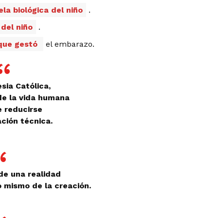
la biológica del niño
.
 del niño
.
r que gestó
el embarazo.
esia Católica,
de la vida humana
 reducirse
ción técnica.
de una realidad
o mismo de la creación.