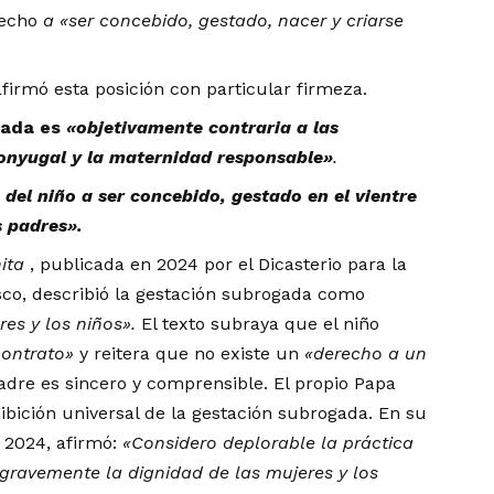
recho
a «ser concebido, gestado, nacer y criarse
firmó esta posición con particular firmeza.
gada es
«objetivamente contraria a las
conyugal y la maternidad responsable»
.
 del niño a ser concebido, gestado en el vientre
s padres».
nita
, publicada en 2024 por el Dicasterio para la
sco, describió la gestación subrogada como
res y los niños».
El texto subraya que el niño
contrato»
y reitera que no existe un
«derecho a un
dre es sincero y comprensible. El propio Papa
bición universal de la gestación subrogada. En su
e 2024, afirmó:
«Considero deplorable la práctica
gravemente la dignidad de las mujeres y los