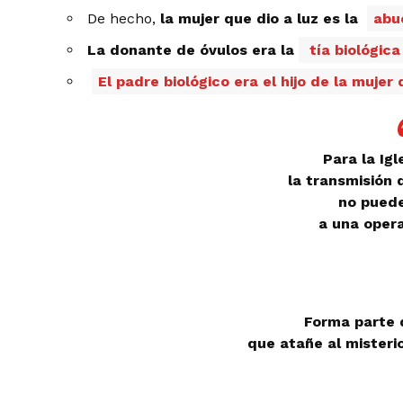
De hecho,
la mujer que dio a luz es la
abue
La donante de óvulos era la
tía biológica
El padre biológico era el hijo de la muje
Para la Igl
la transmisión 
no puede
a una opera
Forma parte 
que atañe al misteri