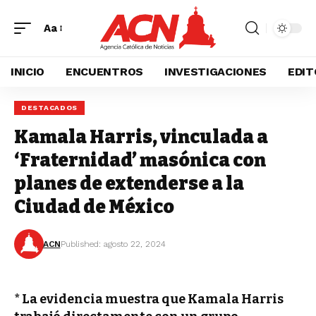
Aa
INICIO
ENCUENTROS
INVESTIGACIONES
EDIT
DESTACADOS
Kamala Harris, vinculada a
‘Fraternidad’ masónica con
planes de extenderse a la
Ciudad de México
ACN
Published: agosto 22, 2024
* La evidencia muestra que Kamala Harris