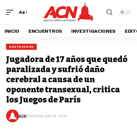
Aa
INICIO
ENCUENTROS
INVESTIGACIONES
EDIT
DESTACADOS
Jugadora de 17 años que quedó
paralizada y sufrió daño
cerebral a causa de un
oponente transexual, critica
los Juegos de París
ACN
Published: julio 31, 2024