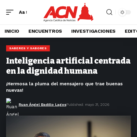
Aa
INICIO
ENCUENTROS
INVESTIGACIONES
EDIT
SABERES Y SABORES
Inteligencia artificial centrada
en la dignidad humana
¡Hermosa la pluma del mensajero que trae buenas
nuevas!
Ruan Ángel Badillo Lagos
Published: mayo 31, 2026