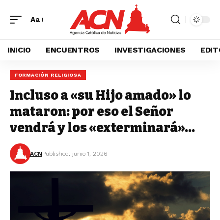
Aa
INICIO
ENCUENTROS
INVESTIGACIONES
EDIT
FORMACIÓN RELIGIOSA
Incluso a «su Hijo amado» lo
mataron: por eso el Señor
vendrá y los «exterminará»…
ACN
Published: junio 1, 2026