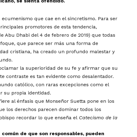
icano, se sienta ofendido.
n ecumenismo que cae en el sincretismo. Para ser
principales promotores de esta tendencia,
de Abu Dhabi del 4 de febrero de 2019) que todas
 enfoque, que parece ser más una forma de
idad cristiana, ha creado un profundo malestar y
mundo.
clamar la superioridad de su fe y afirmar que su
ste contraste es tan evidente como desalentador.
mundo católico, con raras excepciones como el
 su propia identidad.
fiere al énfasis que Monseñor Suetta pone en los
ue los derechos parecen dominar todos los
 obispo recordar lo que enseña el
Catecismo de la
ien común de que son responsables, pueden