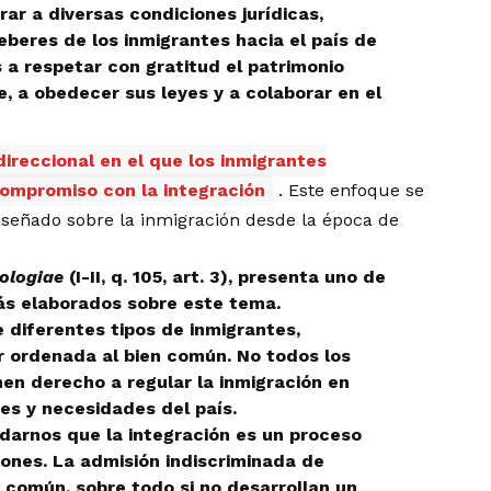
rar a diversas condiciones jurídicas,
eberes de los inmigrantes hacia el país de
 a respetar con gratitud el patrimonio
be, a obedecer sus leyes y a colaborar en el
ireccional en el que los inmigrantes
ompromiso con la integración
. Este enfoque se
nseñado sobre la inmigración desde la época de
ologiae
(I-II, q. 105, art. 3), presenta uno de
más elaborados sobre este tema.
e diferentes tipos de inmigrantes,
r ordenada al bien común. No todos los
nen derecho a regular la inmigración en
res y necesidades del país.
darnos que la integración es un proceso
ones. La admisión indiscriminada de
n común, sobre todo si no desarrollan un