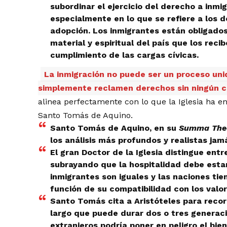
subordinar el ejercicio del derecho a inmig
especialmente en lo que se refiere a los d
adopción. Los inmigrantes están obligados
material y espiritual del país que los reci
cumplimiento de las cargas cívicas.
La inmigración no puede ser un proceso unid
simplemente reclamen derechos sin ningún c
alinea perfectamente con lo que la Iglesia ha e
Santo Tomás de Aquino.
Santo Tomás de Aquino, en su
Summa The
los análisis más profundos y realistas ja
El gran Doctor de la Iglesia distingue entr
subrayando que la hospitalidad debe esta
inmigrantes son iguales y las naciones tie
función de su compatibilidad con los valo
Santo Tomás cita a Aristóteles para recor
largo que puede durar dos o tres generaci
extranjeros podría poner en peligro el bie